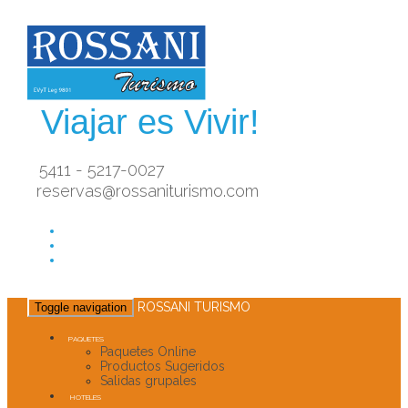
Viajar es Vivir!
5411 - 5217-0027
reservas@rossaniturismo.com
ROSSANI TURISMO
Toggle navigation
PAQUETES
Paquetes Online
Productos Sugeridos
Salidas grupales
HOTELES