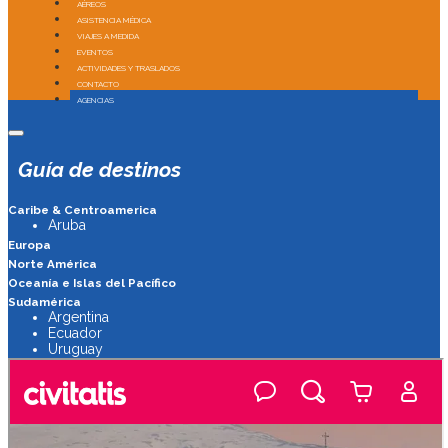
AÉREOS
ASISTENCIA MÉDICA
VIAJES A MEDIDA
EVENTOS
ACTIVIDADES Y TRASLADOS
CONTACTO
AGENCIAS
Guía de destinos
Caribe & Centroamerica
Aruba
Europa
Norte América
Oceanía e Islas del Pacífico
Sudamérica
Argentina
Ecuador
Uruguay