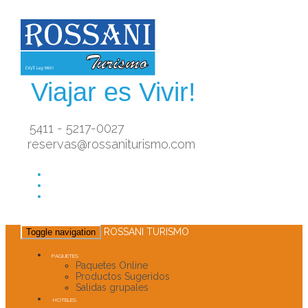
Viajar es Vivir!
5411 - 5217-0027
reservas@rossaniturismo.com
ROSSANI TURISMO
Toggle navigation
PAQUETES
Paquetes Online
Productos Sugeridos
Salidas grupales
HOTELES