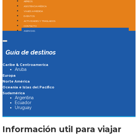
AÉREOS
ASISTENCIA MÉDICA
VIAJES A MEDIDA
EVENTOS
ACTIVIDADES Y TRASLADOS
CONTACTO
AGENCIAS
Guía de destinos
Caribe & Centroamerica
Aruba
Europa
Norte América
Oceanía e Islas del Pacífico
Sudamérica
Argentina
Ecuador
Uruguay
Información util para viajar