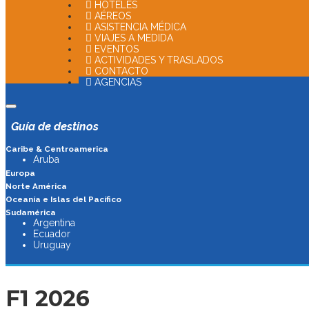
HOTELES
AÉREOS
ASISTENCIA MÉDICA
VIAJES A MEDIDA
EVENTOS
ACTIVIDADES Y TRASLADOS
CONTACTO
AGENCIAS
Guía de destinos
Caribe & Centroamerica
Aruba
Europa
Norte América
Oceanía e Islas del Pacífico
Sudamérica
Argentina
Ecuador
Uruguay
F1 2026