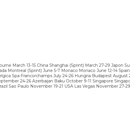
urne March 13-15 China Shanghai (Sprint) March 27-29 Japon Suzuk
ada Montreal (Sprint) June 5-7 Monaco Monaco June 12-14 Spain
9 Belgica Spa-Francorchamps July 24-26 Hungria Budapest August 
ptember 24-26 Azerbaijan Baku October 9-11 Singapore Singapor
razil Sao Paulo November 19-21 USA Las Vegas November 27-29