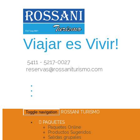
Viajar es Vivir!
5411 - 5217-0027
reservas@rossaniturismo.com
ROSSANI TURISMO
Toggle navigation
PAQUETES
Paquetes Online
Productos Sugeridos
Salidas grupales