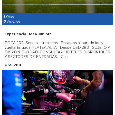
1
Dias
0
Noches
Experiencia Boca Juniors
BOCA JRS Servicios incluidos: Traslados al partido ida y
vuelta Entrada PLATEA ALTA Desde USD 280 SUJETO A
DISPONIBILIDAD. CONSULTAR HOTELES DISPONIBLES
Y SECTORES DE ENTRADAS. Co...
U$S 280