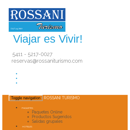
Viajar es Vivir!
5411 - 5217-0027
reservas@rossaniturismo.com
ROSSANI TURISMO
Toggle navigation
PAQUETES
Paquetes Online
Productos Sugeridos
Salidas grupales
HOTELES