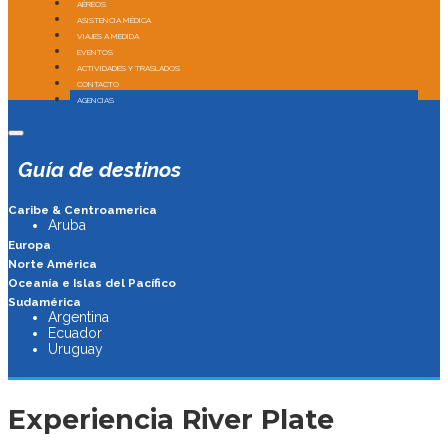
AÉREOS
ASISTENCIA MÉDICA
VIAJES A MEDIDA
EVENTOS
ACTIVIDADES Y TRASLADOS
CONTACTO
AGENCIAS
Guía de destinos
Caribe & Centroamerica
Aruba
Europa
Norte América
Oceanía e Islas del Pacífico
Sudamérica
Argentina
Ecuador
Uruguay
Experiencia River Plate